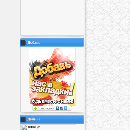
Добавь
День =)