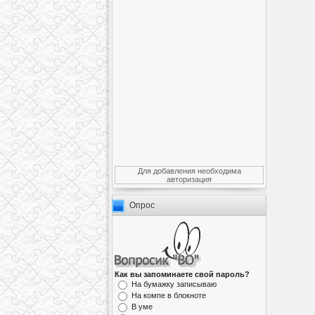
Для добавления необходима
авторизация
Опрос
Как вы запоминаете свой пароль?
На бумажку записываю
На компе в блокноте
В уме