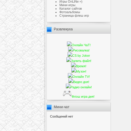
Игры OnLiNe =)
Мини-игры
Каталог сайтов
Фотоальбомы
Cтраница флеш игр
Развлекуха
Онлайн ЧаТ!
Рисовалка!
CS by Joker
Залить файл!
Время!
Музон!
Онлайн TV!
Видео дня!
Радио онлайн!
Флэш игра дня!
Мини-чат