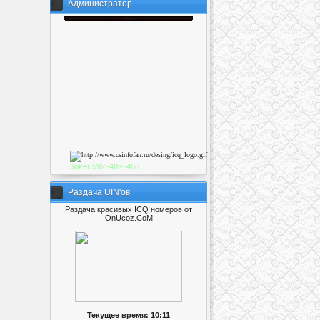
Администратор
Joker
592~489~46
6
Раздача UIN'ов
Раздача красивых ICQ номеров от
OnUcoz.CoM
Текущее время: 10:11