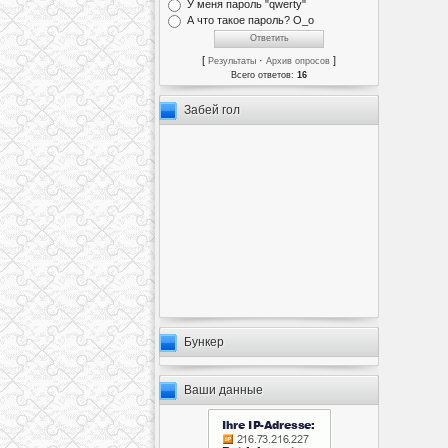
У меня пароль "qwerty"
А что такое пароль? О_о
[
·
]
Результаты
Архив опросов
Всего ответов:
16
Забей гол
Бункер
Ваши данные