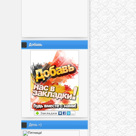
Добавь
День =)