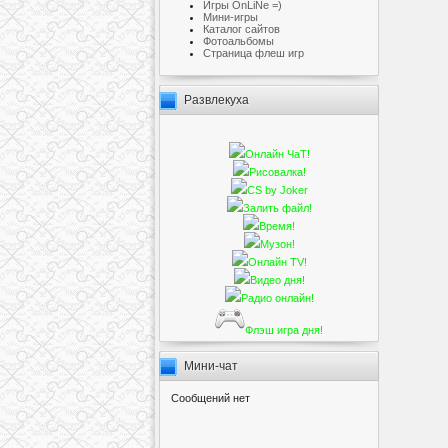
Игры OnLiNe =)
Мини-игры
Каталог сайтов
Фотоальбомы
Cтраница флеш игр
Развлекуха
Онлайн ЧаТ!
Рисовалка!
CS by Joker
Залить файл!
Время!
Музон!
Онлайн TV!
Видео дня!
Радио онлайн!
Флэш игра дня!
Мини-чат