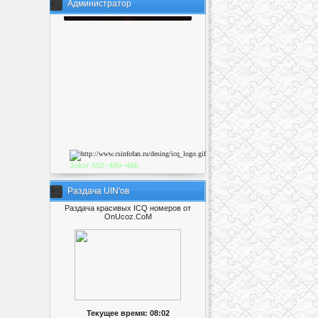
Администратор
Joker
592~489~46
6
Раздача UIN'ов
Раздача красивых ICQ номеров от
OnUcoz.CoM
Текущее время: 08:02