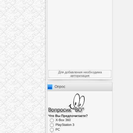
Для добавления необходима
авторизация
Опрос
Что Вы Предпочитаете?
X-Box 360
PlayStation 3
PC