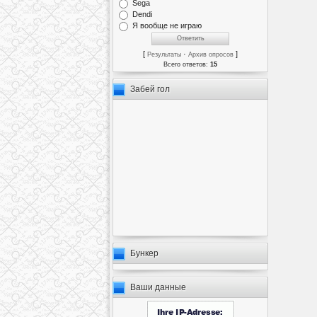
Sega
Dendi
Я вообще не играю
[
·
]
Результаты
Архив опросов
Всего ответов:
15
Забей гол
Бункер
Ваши данные